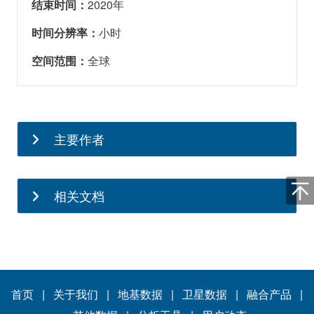
结束时间：
2020
年
时间分辨率：
小时
空间范围：
全球
主要作者
林金泰
相关文档
单位：北京大学物理学院大气与海洋科
HEMCO
；
学系
https://hemco.readthedocs.io/en/stable/
职务：长聘副教授
研究领域：卫星遥感、大气化学和气候
首页
|
关于我们
|
地基数据
|
卫星数据
|
融合产品
|
变化，重点关注全球化大气污染及其环