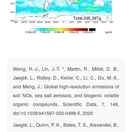
Weng, H.-J., Lin, J.-T. *, Martin, R., Millet, D. B.,
Jaeglé, L., Ridley, D., Keller, C., Li, C., Du, M.-X.,
and Meng, J.: Global high-resolution emissions of
soil NOx, sea salt aerosols, and biogenic volatile
organic compounds, Scientific Data, 7, 148,
doi:10.1038/s41597-020-0488-5, 2020
Jaeglé, L., Quinn, P. K., Bates, T. S., Alexander, B.,