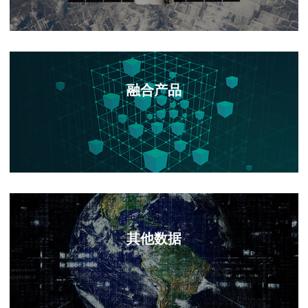
融合产品
甲烷排放
氨排放
颗粒物浓度
其他数据