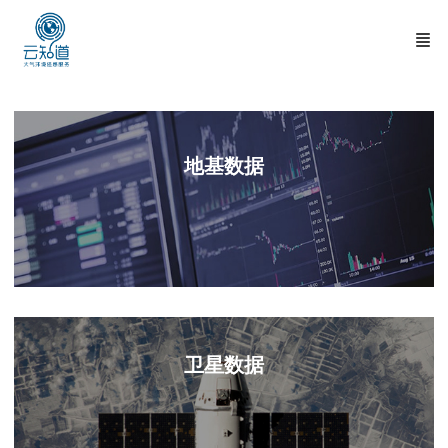
地基数据
O3,NO2,HCHO
卫星数据
野火
BrO
FY-4B/GIIRS CO