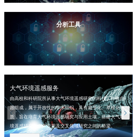
分析工具
垂直廓线融合算法
3D地球可视化工具
二级像元过采样算法
大气环境遥感服务
由高校和科研院所从事大气环境遥感研究的科技工作者自
愿组成，属于开放性的学术组织，具有扁平化、草根化特
质，旨在培育大气环境遥感研究与应用土壤、搭建大气环
境遥感研究与业务应用及交叉领域研究之间的桥梁。