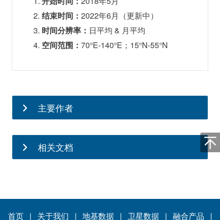
开始时间：
2018年5月
Wang, Y., Chimot, J., Wagner, T., Xie, P., Eskes, H.,
结束时间：
2022年6月（更新中）
Van Roozendael, M., Hendrick, F., Wang, P., Wang,
时间分辨率：
日平均 & 月平均
T., Yan, Y.-Y., Chen, L.-L., and Ni, R.-J.: Improved
空间范围：
70°E-140°E；15°N-55°N
aerosol correction for OMI tropospheric NO2
retrieval over East Asia: constraint from CALIOP
aerosol vertical profile, Atmospheric Measurement
Techniques, 12, 1-21, doi:10.5194/amt-12-1-2019,
2019
主要作者
林金泰
Liu, M.-Y., Lin, J.-T. *, Kong, H., Boersma, K. F.,
相关文档
Eskes, H., Kanaya, Y., He, Q., Tian, X., Qin, K.,
单位：北京大学物理学院大气与海洋
Xie, P., Spurr, R., Ni, R.-J., Yan, Y.-Y., Weng, H.-J.,
科学系
and Wang, J.-X.: A new TROPOMI product for
职务：长聘副教授
tropospheric NO2 columns over East Asia with
研究领域：卫星遥感、大气化学和气
首页
|
关于我们
|
地基数据
|
卫星数据
|
融合产品
|
explicit aerosol corrections, Atmospheric