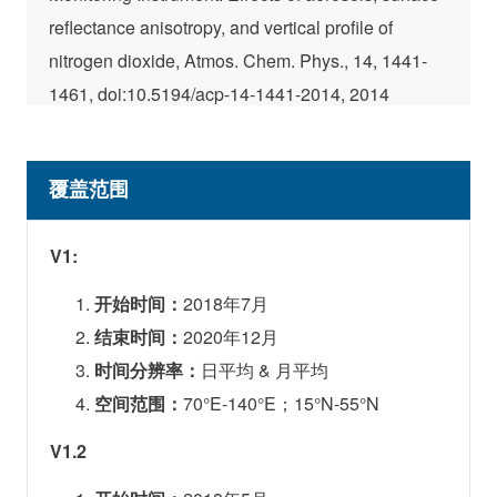
reflectance anisotropy, and vertical profile of
nitrogen dioxide, Atmos. Chem. Phys., 14, 1441-
1461, doi:10.5194/acp-14-1441-2014, 2014
Lin, J.-T. *, Liu, M.-Y., Xin, J.-Y., Boersma, K. F.,
覆盖范围
Spurr, R., Martin, R., and Zhang, Q.: Influence of
aerosols and surface reflectance on satellite NO2
V1:
retrieval: seasonal and spatial characteristics and
开始时间：
2018年7月
implications for NOx emission constraints,
结束时间：
2020年12月
Atmospheric Chemistry and Physics, 15, 11217-
时间分辨率：
日平均 & 月平均
11241, doi:10.5194/acp-15-11217-2015, 2015
空间范围：
70°E-140°E；15°N-55°N
V1.2
Liu, M.-Y., Lin, J.-T. * , Boersma, K. F. *, Pinardi, G.,