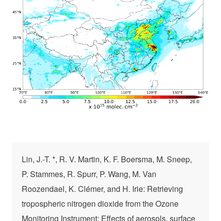
2
柱浓度。版本更新的相关信息请详见参考文献。
Lin, J.-T. *, R. V. Martin, K. F. Boersma, M. Sneep,
P. Stammes, R. Spurr, P. Wang, M. Van
Roozendael, K. Clémer, and H. Irie: Retrieving
tropospheric nitrogen dioxide from the Ozone
Monitoring Instrument: Effects of aerosols, surface