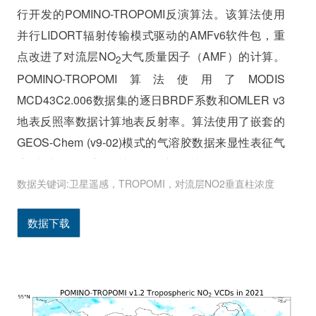
行开发的POMINO-TROPOMI反演算法。该算法使用
并行LIDORT辐射传输模式驱动的AMFv6软件包，重
点改进了对流层NO
大气质量因子（AMF）的计算。
2
POMINO-TROPOMI算法使用了MODIS
MCD43C2.006数据集的逐日BRDF系数和OMLER v3
地表反照率数据计算地表反射率。算法使用了嵌套的
GEOS-Chem (v9-02)模式的气溶胶数据来显性表征气
溶胶光学效应。此外，该算法使用了MODIS
数据关键词:卫星遥感，TROPOMI，对流层NO2垂直柱浓度
MYD04_L2的月平均AOD数据对模拟的AOD进行修
正。在计算对流层NO
AMF之前，POMINO-
2
数据下载
TROPOMI算法使用了一致的先验参数和S5P-
PAL TROPOMI数据提供的云气压对云分数进行了重
新反演。基于POMINO-TROPOMI算法的对流层
NO
AMF以及S5P-PAL TROPOMI数据的对流层NO
2
2
斜柱浓度，得到POMINO-TROPOMI对流层NO
垂直