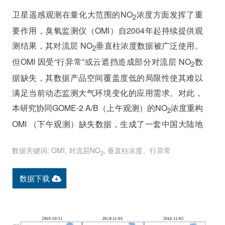
卫星遥感观测在量化大范围的NO
浓度方面发挥了重
2
要作用，臭氧监测仪（OMI）自2004年起持续提供观
测结果，其对流层 NO
垂直柱浓度数据被广泛使用。
2
但OMI 因受“行异常”或云遮挡造成部分对流层 NO
数
2
据缺失，其数据产品空间覆盖度低的局限性使其难以
满足当前动态监测大气环境变化的应用需求。对此，
本研究协同GOME-2 A/B（上午观测）的NO
浓度重构
2
OMI （下午观测）缺失数据，生成了一套中国大陆地
区高空间覆盖度的每日对流层 NO
垂直柱浓度产品。
2
数据关键词: OMI, 对流层NO
, 垂直柱浓度、行异常
2
数据下载