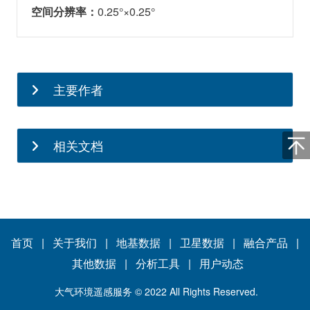
空间分辨率：
0.25°×0.25°
主要作者
相关文档
秦凯
单位：中国矿业大学
职务：教授
研究领域：气溶胶与氮氧化物遥感、
首页
|
关于我们
|
地基数据
|
卫星数据
|
融合产品
|
甲烷排放等
其他数据 |
分析工具
|
用户动态
联系方式：qinkai@cumt.edu.cn
大气环境遥感服务 © 2022 All Rights Reserved.
个人网站：