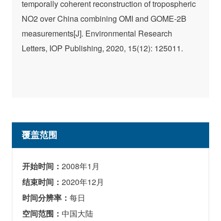
temporally coherent reconstruction of tropospheric
NO2 over China combining OMI and GOME-2B
measurements[J]. Environmental Research
Letters, IOP Publishing, 2020, 15(12): 125011.
覆盖范围
开始时间：
2008年1月
结束时间：
2020年12月
时间分辨率：
每日
空间范围：
中国大陆