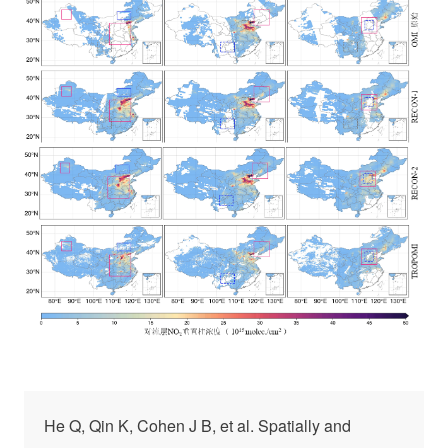
He Q, Qin K, Cohen J B, et al. Spatially and