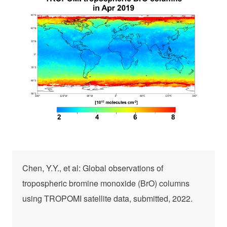
Chen, Y.Y., et al: Global observations of
tropospheric bromine monoxide (BrO) columns
using TROPOMI satellite data, submitted, 2022.