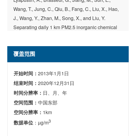
Wang, T., Jung, C., Qiu, B., Fang, C., Liu, X., Hao,
J., Wang, Y., Zhan, M., Song, X., and Liu, Y.
Separating daily 1 km PM2.5 inorganic chemical
composition in China since 2000 via deep learning
integrating ground, satellite, and model data.
覆盖范围
Environmental Science & Technology, 2023,
57(46), 18282–18295.
https://doi.org/10.1021/acs.est.3c00272
开始时间：
2013年1月1日
结束时间：
2020年12月31日
时间分辨率：
日、月、年
空间范围：
中国东部
空间分辨率：
1km
3
数据单位
：µg/m