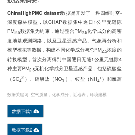
ChinaHighPMC dataset
数据是开发了一种四维时空-
深度森林模型，以CHAP数据集中逐日1公里无缝隙
PM
数据集为约束，通过整合PM
化学成分的高密
2.5
2.5
度地基观测网络，以及卫星遥感产品、气象再分析和
模型模拟等数据，构建不同化学成分与总PM
浓度的
2.5
转换模型，首次分离得到中国逐日无缝1公里无缝隙4
种主要PM
无机化学成分卫星遥感产品，包括硫酸盐
2.5
2-
-
+
（SO
）、硝酸盐（NO
）、铵盐（NH
）和氯离
4
3
4
-
2-
-
+
-
子（Cl
）。其中SO
、NO
、NH
和Cl
日估算数据
4
3
4
数据关键词: 空气质量，化学成分，近地表，环境建模
2
与地基观测之间的十折交叉验证决定系数
R
分别为
0.74，0.75，0.71和0.66,均方根误差RMSE分别为
数据下载1
3
6.0，6.6，4.3和2.3 µg/m
。目前共享发布的数据范围
为中国东部地区，空间分辨率为1km，时间分辨率为
数据下载2